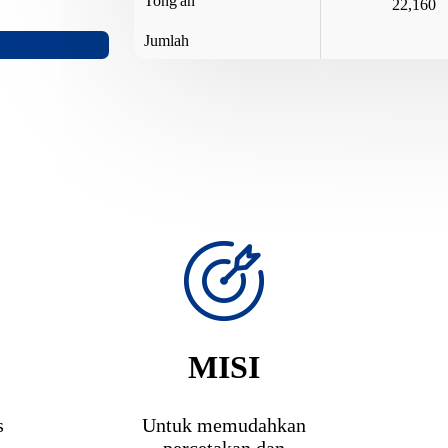
Tong'an
22,160
Jumlah
MISI
s
Untuk memudahkan