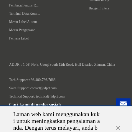
Manufacturing
Pembaca/Penulis RFID Komputer Tangan
Badge Printers
Terminal Data Komputer Telapak
Mesin Label Automatik
Mesin Pengepasan Intelligent
Penjana Label
ADDR：1-5F, No.8, Gaoqi South 12th Road, Huli District, Xiamen, China

Tech Support:+86-400-766-7666
Sales Support: contact@idprt.com
Technical Support: technical@idprt.com
Cari kami di media sosial:
Laman web kami menggunakan kuk
i untuk meningkatkan pengalaman a
nda. Dengan terus melayari, anda b