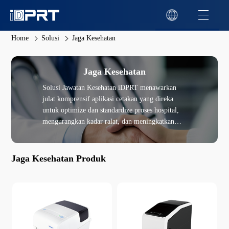
Home
Solusi
Jaga Kesehatan
Jaga Kesehatan
Solusi Jawatan Kesehatan iDPRT menawarkan
julat komprensif aplikasi cetakan yang direka
untuk optimize dan standardize proses hospital,
mengurangkan kadar ralat, dan meningkatkan
rawatan pesakit. Pencetak iDPRT mencetak item
penting seperti tag tabung, label farmaceutik, kod
bar pengenalan pesakit, tali tangan perubatan,
Jaga Kesehatan Produk
rekod perubatan, dan tag spesimen makmal.
Solusi iDPRT membantu fasilitas rawatan
kesehatan meningkatkan efisiensi aliran kerja,
mengurangi risiko pengenalpasti salah, dan
memas