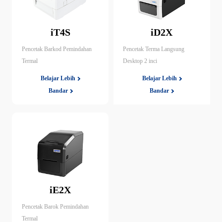
iT4S
iD2X
Pencetak Barkod Pemindahan
Pencetak Terma Langsung
Termal
Desktop 2 inci
Belajar Lebih
Belajar Lebih
Bandar
Bandar
iE2X
Pencetak Barok Pemindahan
Termal