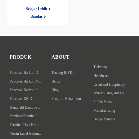
Belajar Lebih
Bandar
PRODUK
ABOUT
Ticketing
Pencetak Barkod Desktop
Tentang iDPRT
Healthcare
Pencetak Barkod Mudah
Berita
Retail and Hospitality
Pencetak Barkod Industrial
Blog
Warehousing and Logistics
Pencetak RFID
Program Rakan kongsi
Public Sector
Handheld Barcode Scanner
Manufacturing
Pembaca/Penulis RFID Komputer Tangan
Badge Printers
Terminal Data Komputer Telapak
Mesin Label Automatik