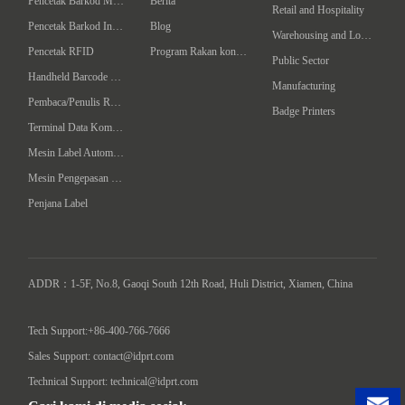
Pencetak Barkod Mudah
Berita
Retail and Hospitality
Pencetak Barkod Industrial
Blog
Warehousing and Logistics
Pencetak RFID
Program Rakan kongsi
Public Sector
Handheld Barcode Scanner
Manufacturing
Pembaca/Penulis RFID Komputer Tangan
Badge Printers
Terminal Data Komputer Telapak
Mesin Label Automatik
Mesin Pengepasan Intelligent
Penjana Label
ADDR：1-5F, No.8, Gaoqi South 12th Road, Huli District, Xiamen, China

Tech Support:+86-400-766-7666
Sales Support: contact@idprt.com
Technical Support: technical@idprt.com