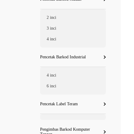
2 inci
3 inci
4 inci
Pencetak Barkod Industrial
4 inci
6 inci
Pencetak Label Teram
Pengimbas Barkod Komputer