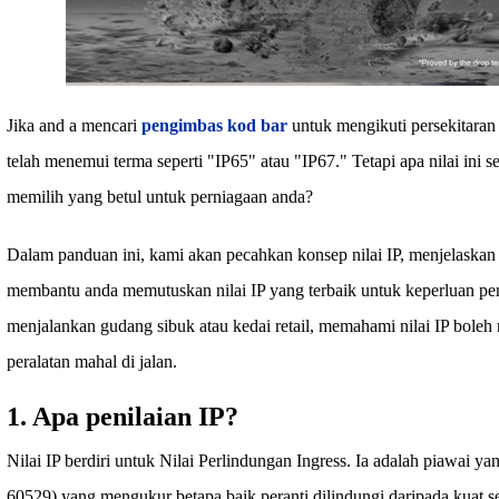
Jika and a mencari
pengimbas kod bar
untuk mengikuti persekitaran
telah menemui terma seperti "IP65" atau "IP67." Tetapi apa nilai in
memilih yang betul untuk perniagaan anda?
Dalam panduan ini, kami akan pecahkan konsep nilai IP, menjelaskan
membantu anda memutuskan nilai IP yang terbaik untuk keperluan p
menjalankan gudang sibuk atau kedai retail, memahami nilai IP bole
peralatan mahal di jalan.
1. Apa penilaian IP?
Nilai IP berdiri untuk Nilai Perlindungan Ingress. Ia adalah piawai y
60529) yang mengukur betapa baik peranti dilindungi daripada kuat sep