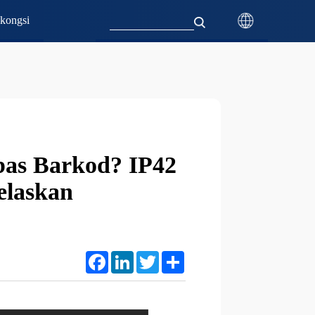
kongsi
bas Barkod? IP42
jelaskan
Facebook
LinkedIn
Twitter
Share