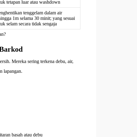
tuk tetapan luar atau washdown
nghentikan tenggelam dalam air
hingga 1m selama 30 minit; yang sesuai
tuk selam secara tidak sengaja
an?
 Barkod
sih. Mereka sering terkena debu, air,
an lapangan.
taran basah atau debu