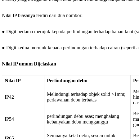
Nilai IP biasanya terdiri dari dua nombor:
● Digit pertama merujuk kepada perlindungan terhadap bahan kuat (se
● Digit kedua merujuk kepada perlindungan terhadap cairan (seperti ai
Nilai IP umum Dijelaskan
Nilai IP
Perlindungan debu
Pe
Me
Melindungi terhadap objek solid >1mm;
IP42
hi
perlawanan debu terbatas
da
Be
perlindungan debu asas; menghalang
IP54
ma
kebanyakan debu mengganggu
gu
Semuanya ketat debu; sesuai untuk
Ber
IP65