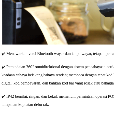
✔️ Menawarkan versi Bluetooth wayar dan tanpa wayar, tetapan pem
✔️ Pemindaian 360° omnidirektional dengan sistem pencahayaan cer
keadaan cahaya belakang/cahaya rendah; membaca dengan tepat kod b
digital, kod pembayaran, dan bahkan kod bar yang rosak atau bahagia
✔️ IP42 bernilai, ringan, dan kekal, memenuhi permintaan operasi POS
tumpahan kopi atau debu rak.