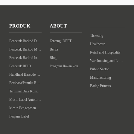
PRODUK
ABOUT
Ticketing
Pencetak Barkod Desktop
Tentang iDPRT
Healthcare
Pencetak Barkod Mudah
Berita
Retail and Hospitality
Pencetak Barkod Industrial
Blog
Warehousing and Logistics
Pencetak RFID
Program Rakan kongsi
Public Sector
Handheld Barcode Scanner
Manufacturing
Pembaca/Penulis RFID Komputer Tangan
Badge Printers
Terminal Data Komputer Telapak
Mesin Label Automatik
Mesin Pengepasan Intelligent
Penjana Label