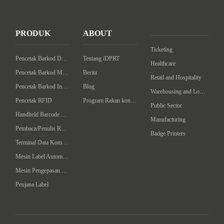
PRODUK
ABOUT
Ticketing
Pencetak Barkod Desktop
Tentang iDPRT
Healthcare
Pencetak Barkod Mudah
Berita
Retail and Hospitality
Pencetak Barkod Industrial
Blog
Warehousing and Logistics
Pencetak RFID
Program Rakan kongsi
Public Sector
Handheld Barcode Scanner
Manufacturing
Pembaca/Penulis RFID Komputer Tangan
Badge Printers
Terminal Data Komputer Telapak
Mesin Label Automatik
Mesin Pengepasan Intelligent
Penjana Label