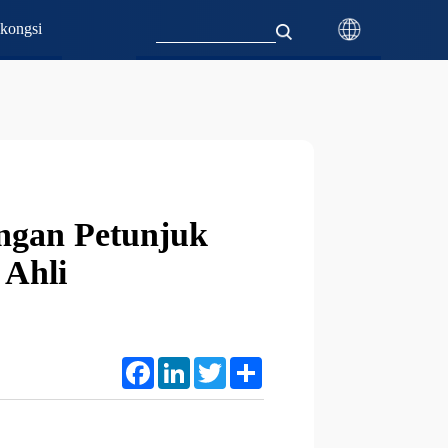
kongsi
ngan Petunjuk
 Ahli
Facebook
LinkedIn
Twitter
Share