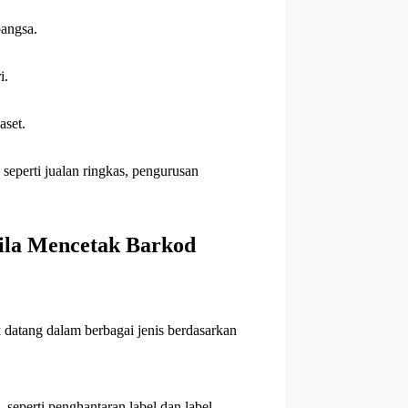
bangsa.
i.
aset.
 seperti jualan ringkas, pengurusan
ila Mencetak Barkod
 datang dalam berbagai jenis berdasarkan
seperti penghantaran label dan label