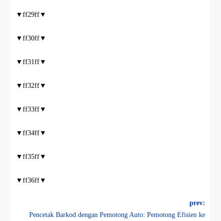
▼ff29ff▼
▼ff30ff▼
▼ff31ff▼
▼ff32ff▼
▼ff33ff▼
▼ff34ff▼
▼ff35ff▼
▼ff36ff▼
prev:
Pencetak Barkod dengan Pemotong Auto: Pemotong Efisien ke