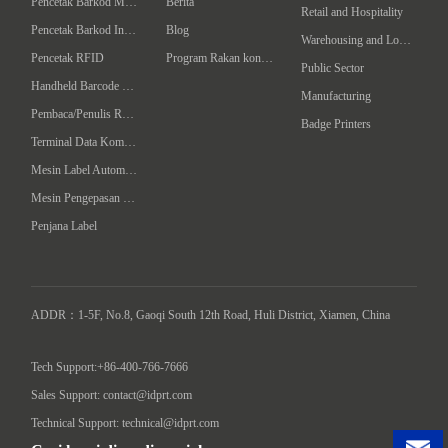
Pencetak Barkod Mudah
Berita
Retail and Hospitality
Pencetak Barkod Industrial
Blog
Warehousing and Logistics
Pencetak RFID
Program Rakan kongsi
Public Sector
Handheld Barcode Scanner
Manufacturing
Pembaca/Penulis RFID Komputer Tangan
Badge Printers
Terminal Data Komputer Telapak
Mesin Label Automatik
Mesin Pengepasan Intelligent
Penjana Label
ADDR：1-5F, No.8, Gaoqi South 12th Road, Huli District, Xiamen, China

Tech Support:+86-400-766-7666
Sales Support: contact@idprt.com
Technical Support: technical@idprt.com