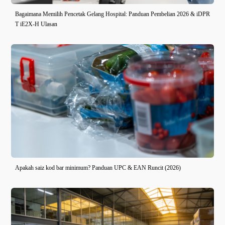
Bagaimana Memilih Pencetak Gelang Hospital: Panduan Pembelian 2026 & iDPR
T iE2X-H Ulasan
Apakah saiz kod bar minimum? Panduan UPC & EAN Runcit (2026)