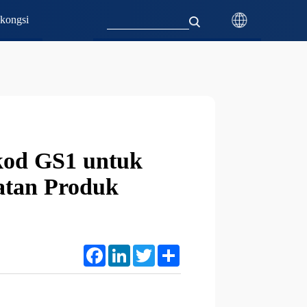
kongsi
kod GS1 untuk
atan Produk
Facebook
LinkedIn
Twitter
Share