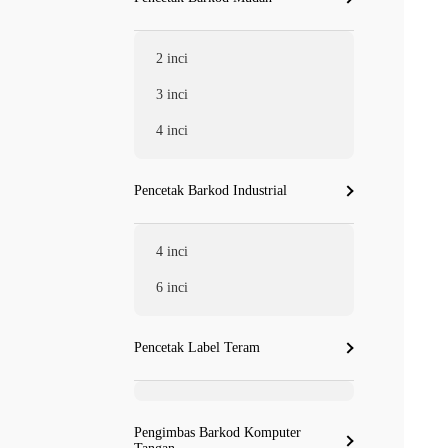
2 inci
3 inci
4 inci
Pencetak Barkod Industrial
4 inci
6 inci
Pencetak Label Teram
Pengimbas Barkod Komputer