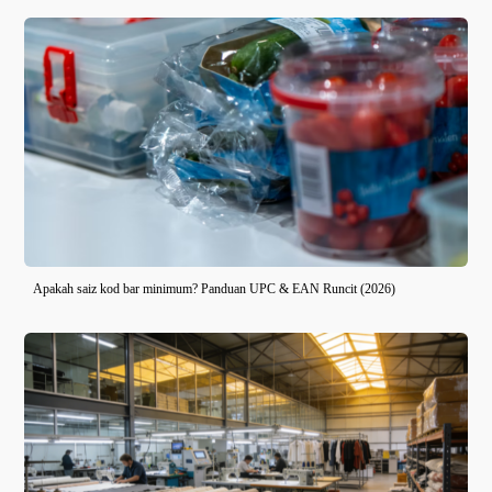
Apakah saiz kod bar minimum? Panduan UPC & EAN Runcit (2026)