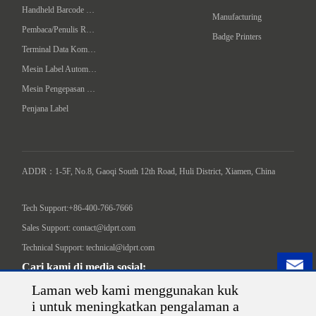
Handheld Barcode Scanner
Manufacturing
Pembaca/Penulis RFID Komputer Tangan
Badge Printers
Terminal Data Komputer Telapak
Mesin Label Automatik
Mesin Pengepasan Intelligent
Penjana Label
ADDR：1-5F, No.8, Gaoqi South 12th Road, Huli District, Xiamen, China

Tech Support:+86-400-766-7666
Sales Support: contact@idprt.com
Technical Support: technical@idprt.com
Cari kami di media sosial:
Laman web kami menggunakan kuk
i untuk meningkatkan pengalaman a