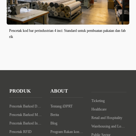
Pencetak kod bar perindustrian 4 inci: Standard untuk pembuatan pakaian dan fab
rik
PRODUK
ABOUT
Ticketing
Pencetak Barkod Desktop
Tentang iDPRT
Healthcare
Pencetak Barkod Mudah
Berita
Retail and Hospitality
Pencetak Barkod Industrial
Blog
Warehousing and Logistics
Pencetak RFID
Program Rakan kongsi
Public Sector