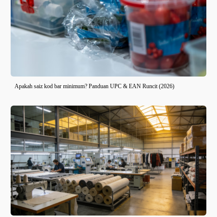
Apakah saiz kod bar minimum? Panduan UPC & EAN Runcit (2026)