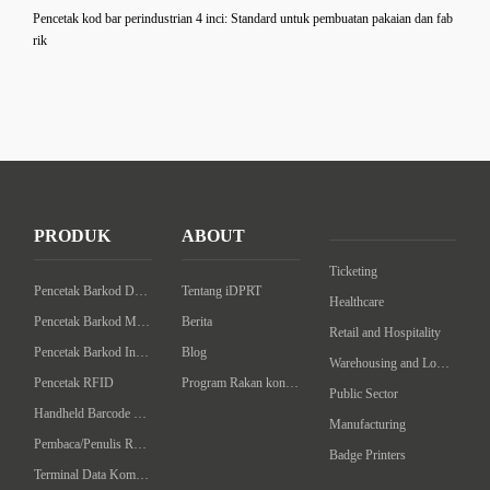
Pencetak kod bar perindustrian 4 inci: Standard untuk pembuatan pakaian dan fab
rik
PRODUK
ABOUT
Ticketing
Pencetak Barkod Desktop
Tentang iDPRT
Healthcare
Pencetak Barkod Mudah
Berita
Retail and Hospitality
Pencetak Barkod Industrial
Blog
Warehousing and Logistics
Pencetak RFID
Program Rakan kongsi
Public Sector
Handheld Barcode Scanner
Manufacturing
Pembaca/Penulis RFID Komputer Tangan
Badge Printers
Terminal Data Komputer Telapak